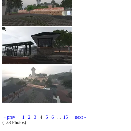
« prev
1
2
3
4
5
6
...
15
next »
(133 Photos)