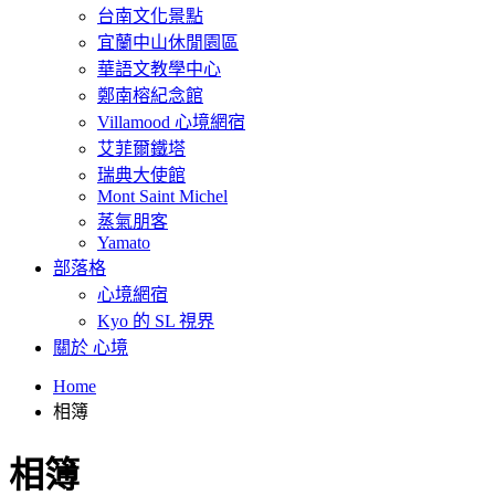
台南文化景點
宜蘭中山休閒園區
華語文教學中心
鄭南榕紀念館
Villamood 心境網宿
艾菲爾鐵塔
瑞典大使館
Mont Saint Michel
蒸氣朋客
Yamato
部落格
心境網宿
Kyo 的 SL 視界
關於 心境
Home
相簿
相簿