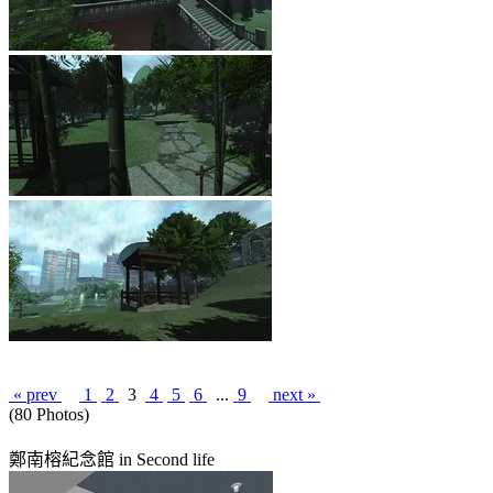
« prev
1
2
3
4
5
6
...
9
next »
(80 Photos)
鄭南榕紀念館 in Second life