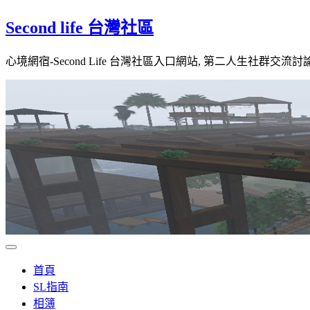
Skip
Second life 台灣社區
to
content
心境網宿-Second Life 台灣社區入口網站, 第二人生社群交流討
首頁
SL指南
相簿