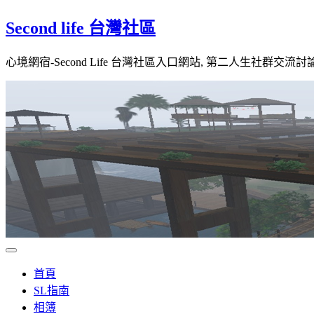
Skip
Second life 台灣社區
to
content
心境網宿-Second Life 台灣社區入口網站, 第二人生社群交流討
首頁
SL指南
相簿