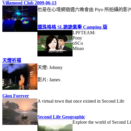
Villamood Club 2009-06-13
也是在心境網宿週六晚會由 Piyo 所拍攝的影
還珠格格 SL詭詭紫牽 Camping 版
LPFTEAM:
Pony
oSCo
Misao
天燈祈福
天燈: Johnny
影片: James
Gion Forever
A virtual town that once existed in Second Life
Second Life Geographic
Explore the world of Second Li