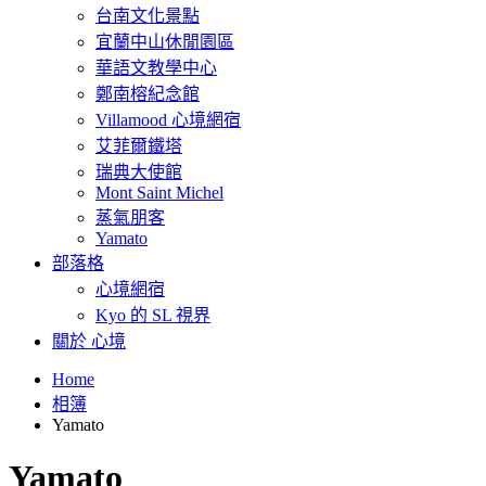
台南文化景點
宜蘭中山休閒園區
華語文教學中心
鄭南榕紀念館
Villamood 心境網宿
艾菲爾鐵塔
瑞典大使館
Mont Saint Michel
蒸氣朋客
Yamato
部落格
心境網宿
Kyo 的 SL 視界
關於 心境
Home
相簿
Yamato
Yamato