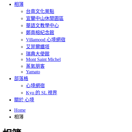
相簿
台南文化景點
宜蘭中山休閒園區
華語文教學中心
鄭南榕紀念館
Villamood 心境網宿
艾菲爾鐵塔
瑞典大使館
Mont Saint Michel
蒸氣朋客
Yamato
部落格
心境網宿
Kyo 的 SL 視界
關於 心境
Home
相簿