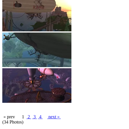
« prev
1
2
3
4
next »
(34 Photos)