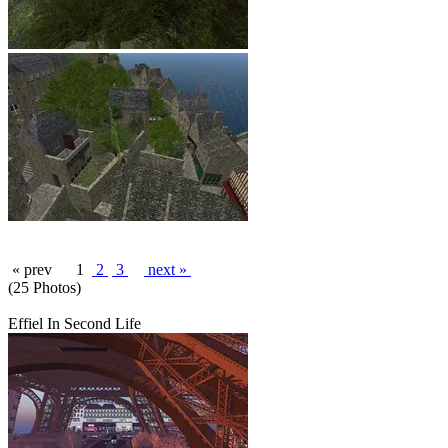
« prev
1
2
3
next »
(25 Photos)
Effiel In Second Life