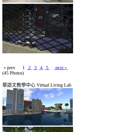
« prev
1
2
3
4
5
next »
(45 Photos)
華語文教學中心 Virtual Living Lab