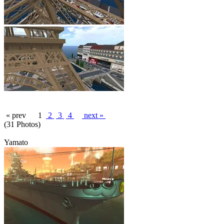
« prev
1
2
3
4
next »
(31 Photos)
Yamato