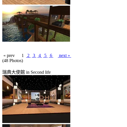
« prev
1
2
3
4
5
6
next »
(48 Photos)
瑞典大使館 in Second life