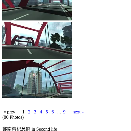
« prev
1
2
3
4
5
6
...
9
next »
(80 Photos)
鄭南榕紀念館 in Second life