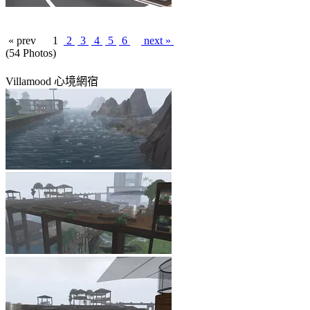
« prev
1
2
3
4
5
6
next »
(54 Photos)
Villamood 心境網宿