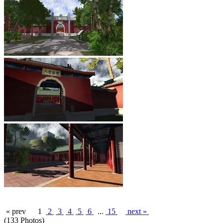
« prev
1
2
3
4
5
6
...
15
next »
(133 Photos)