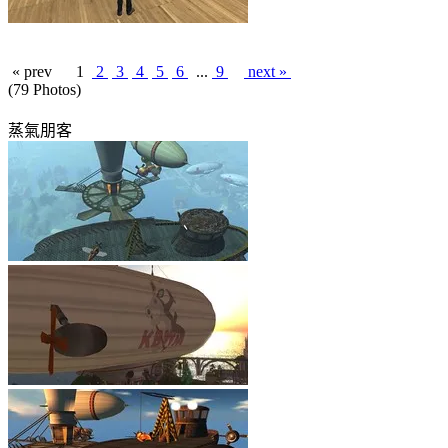
« prev
1
2
3
4
5
6
...
9
next »
(79 Photos)
蒸氣朋客