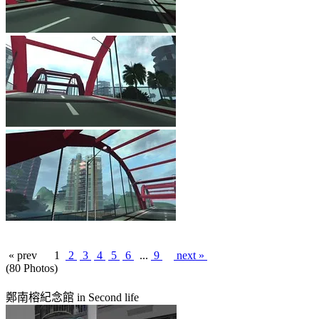
« prev
1
2
3
4
5
6
...
9
next »
(80 Photos)
鄭南榕紀念館 in Second life