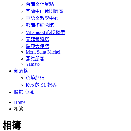
台南文化景點
宜蘭中山休閒園區
華語文教學中心
鄭南榕紀念館
Villamood 心境網宿
艾菲爾鐵塔
瑞典大使館
Mont Saint Michel
蒸氣朋客
Yamato
部落格
心境網宿
Kyo 的 SL 視界
關於 心境
Home
相簿
相簿