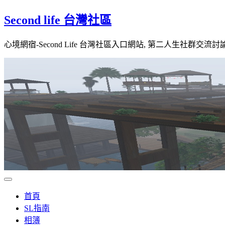
Skip
Second life 台灣社區
to
content
心境網宿-Second Life 台灣社區入口網站, 第二人生社群交流討
首頁
SL指南
相簿