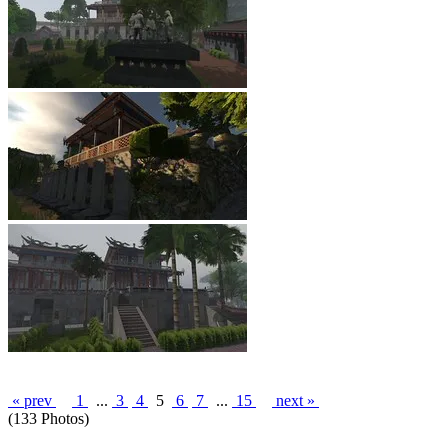
« prev
1
...
3
4
5
6
7
...
15
next »
(133 Photos)