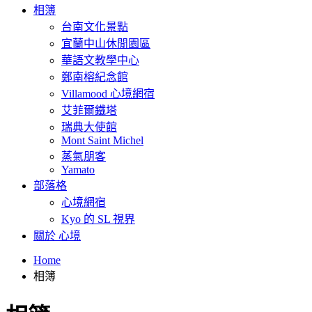
相簿
台南文化景點
宜蘭中山休閒園區
華語文教學中心
鄭南榕紀念館
Villamood 心境網宿
艾菲爾鐵塔
瑞典大使館
Mont Saint Michel
蒸氣朋客
Yamato
部落格
心境網宿
Kyo 的 SL 視界
關於 心境
Home
相簿