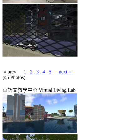
« prev
1
2
3
4
5
next »
(45 Photos)
華語文教學中心 Virtual Living Lab