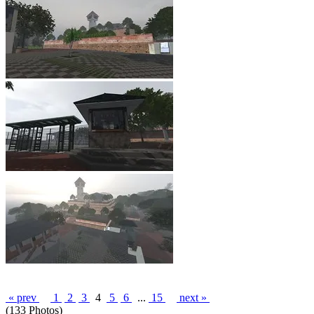
« prev
1
2
3
4
5
6
...
15
next »
(133 Photos)