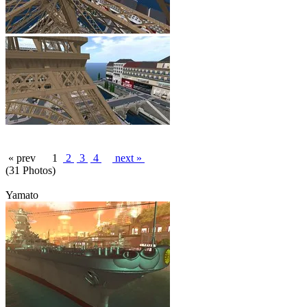
« prev
1
2
3
4
next »
(31 Photos)
Yamato