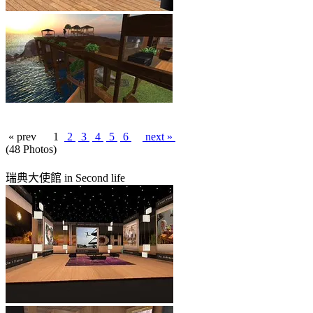
« prev
1
2
3
4
5
6
next »
(48 Photos)
瑞典大使館 in Second life