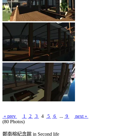
« prev
1
2
3
4
5
6
...
9
next »
(80 Photos)
鄭南榕紀念館 in Second life