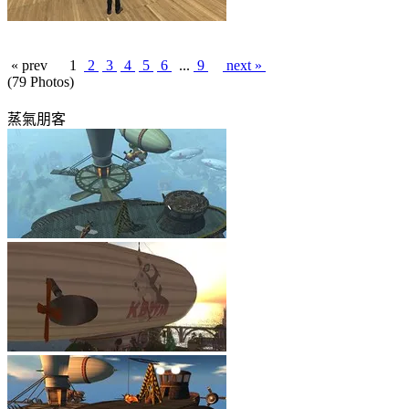
« prev
1
2
3
4
5
6
...
9
next »
(79 Photos)
蒸氣朋客