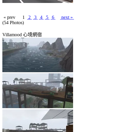
« prev
1
2
3
4
5
6
next »
(54 Photos)
Villamood 心境網宿