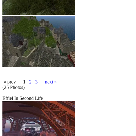
« prev
1
2
3
next »
(25 Photos)
Effiel In Second Life