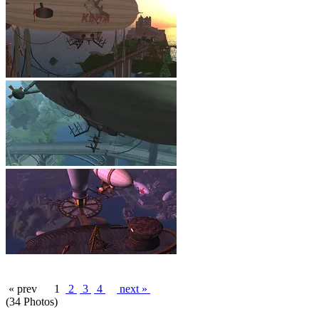
« prev
1
2
3
4
next »
(34 Photos)