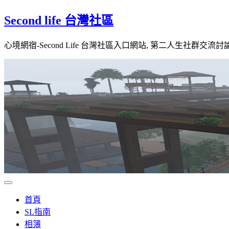
Skip
Second life 台灣社區
to
content
心境網宿-Second Life 台灣社區入口網站, 第二人生社群交流討
首頁
SL指南
相簿