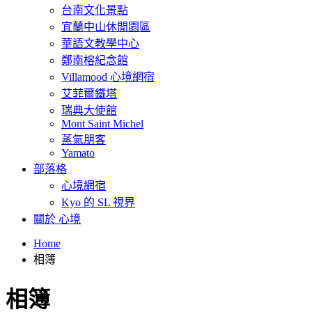
台南文化景點
宜蘭中山休閒園區
華語文教學中心
鄭南榕紀念館
Villamood 心境網宿
艾菲爾鐵塔
瑞典大使館
Mont Saint Michel
蒸氣朋客
Yamato
部落格
心境網宿
Kyo 的 SL 視界
關於 心境
Home
相簿
相簿