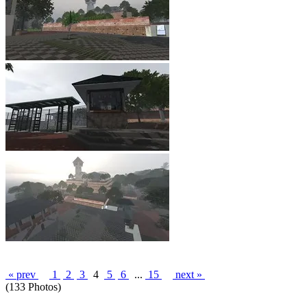
« prev
1
2
3
4
5
6
...
15
next »
(133 Photos)