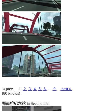
« prev
1
2
3
4
5
6
...
9
next »
(80 Photos)
鄭南榕紀念館 in Second life