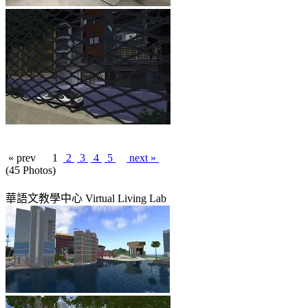
« prev
1
2
3
4
5
next »
(45 Photos)
華語文教學中心 Virtual Living Lab