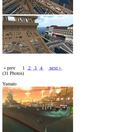
« prev
1
2
3
4
next »
(31 Photos)
Yamato