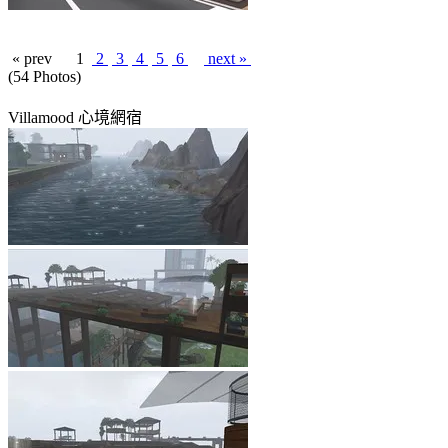
« prev
1
2
3
4
5
6
next »
(54 Photos)
Villamood 心境網宿