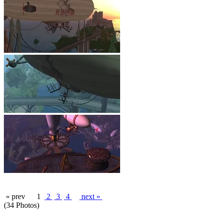
« prev
1
2
3
4
next »
(34 Photos)