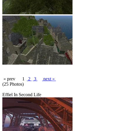
« prev
1
2
3
next »
(25 Photos)
Effiel In Second Life