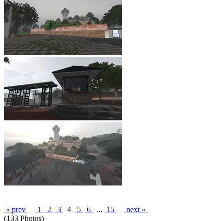
« prev
1
2
3
4
5
6
...
15
next »
(133 Photos)