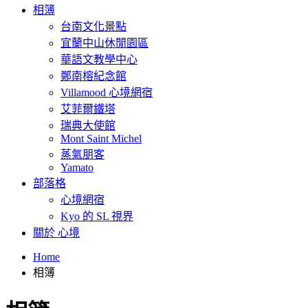
相簿
台南文化景點
宜蘭中山休閒園區
華語文教學中心
鄭南榕紀念館
Villamood 心境網宿
艾菲爾鐵塔
瑞典大使館
Mont Saint Michel
蒸氣朋客
Yamato
部落格
心境網宿
Kyo 的 SL 視界
關於 心境
Home
相簿