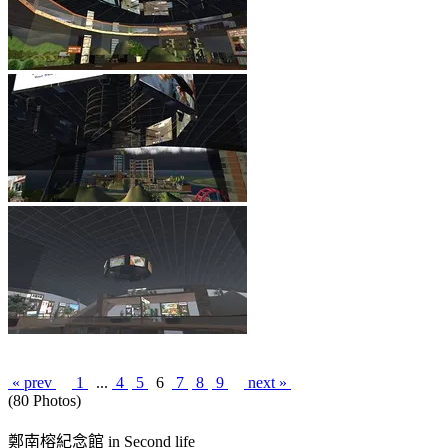
« prev
1
...
4
5
6
7
8
9
next »
(80 Photos)
鄭南榕紀念館 in Second life