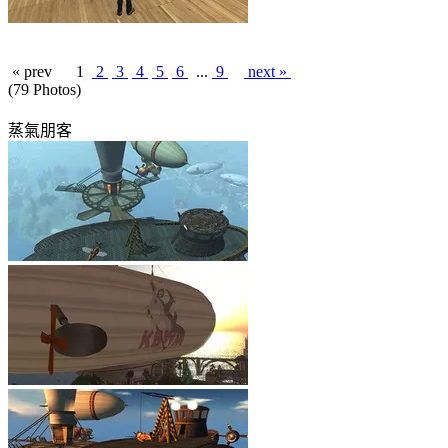
« prev
1
2
3
4
5
6
...
9
next »
(79 Photos)
蒸氣朋客