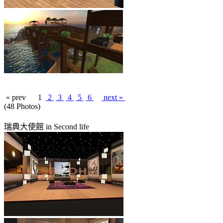
« prev
1
2
3
4
5
6
next »
(48 Photos)
瑞典大使館 in Second life