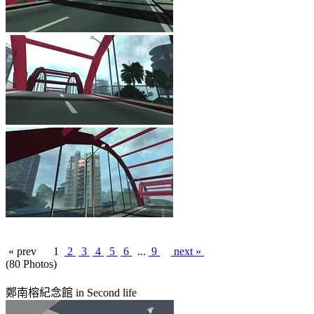
« prev
1
2
3
4
5
6
...
9
next »
(80 Photos)
鄭南榕紀念館 in Second life