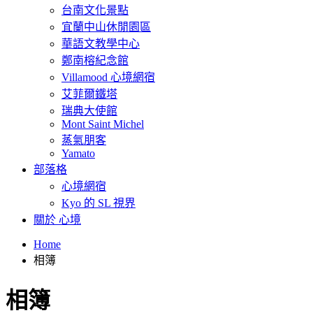
台南文化景點
宜蘭中山休閒園區
華語文教學中心
鄭南榕紀念館
Villamood 心境網宿
艾菲爾鐵塔
瑞典大使館
Mont Saint Michel
蒸氣朋客
Yamato
部落格
心境網宿
Kyo 的 SL 視界
關於 心境
Home
相簿
相簿