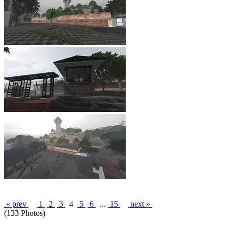
« prev
1
2
3
4
5
6
...
15
next »
(133 Photos)