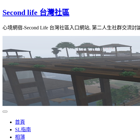
Skip
Second life 台灣社區
to
content
心境網宿-Second Life 台灣社區入口網站, 第二人生社群交流討
首頁
SL指南
相簿