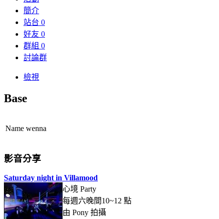
簡介
站台
0
好友
0
群組
0
討論群
檢視
Base
Name
wenna
影音分享
Saturday night in Villamood
心境 Party
每週六晚間10~12 點
由 Pony 拍攝