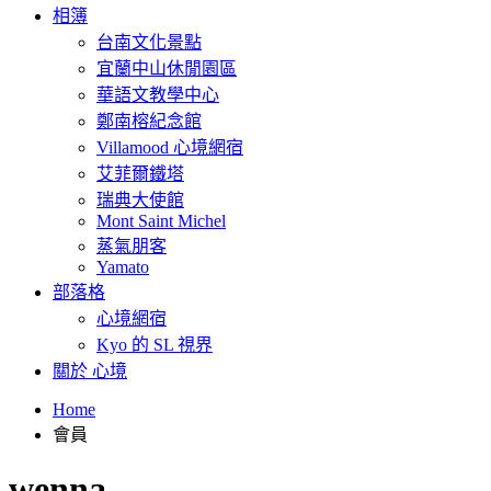
相簿
台南文化景點
宜蘭中山休閒園區
華語文教學中心
鄭南榕紀念館
Villamood 心境網宿
艾菲爾鐵塔
瑞典大使館
Mont Saint Michel
蒸氣朋客
Yamato
部落格
心境網宿
Kyo 的 SL 視界
關於 心境
Home
會員
wenna