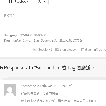
Facebook
X
請按讚：
Category :
硬體需求
,
遊戲指南
Tags :
guide
,
James
,
Lag
,
Second-Life
,
第二人生
,
邱天仙
Google +1
stumbleupon
digg
del.i
6 Responses To “Second Life 會 Lag 怎麼辦 ?”
spencer
on
2009年04月23日
11:41 上午
好高興有看到一個新的網站
網上許多網站都沒在更新…看到此篇…有無限的感動>”<