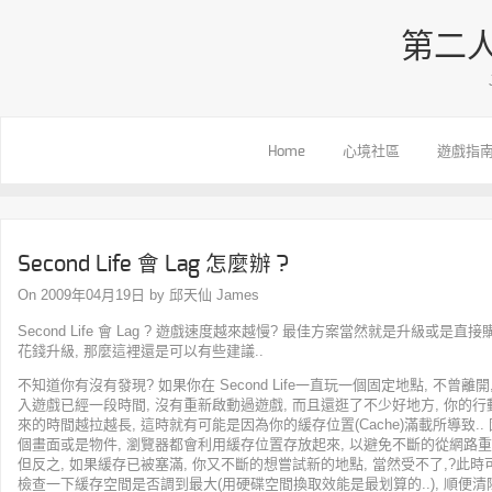
第二人
Home
心境社區
遊戲指
Second Life 會 Lag 怎麼辦 ?
On 2009年04月19日 by 邱天仙 James
Second Life 會 Lag ? 遊戲速度越來越慢? 最佳方案當然就是升級或是
花錢升級, 那麼這裡還是可以有些建議..
不知道你有沒有發現? 如果你在 Second Life一直玩一個固定地點, 不曾離
入遊戲已經一段時間, 沒有重新啟動過遊戲, 而且還逛了不少好地方, 你的行
來的時間越拉越長, 這時就有可能是因為你的緩存位置(Cache)滿載所導致.
個畫面或是物件, 瀏覽器都會利用緩存位置存放起來, 以避免不斷的從網路重複
但反之, 如果緩存已被塞滿, 你又不斷的想嘗試新的地點, 當然受不了,?此時可以利用 
檢查一下緩存空間是否調到最大(用硬碟空間換取效能是最划算的..), 順便清