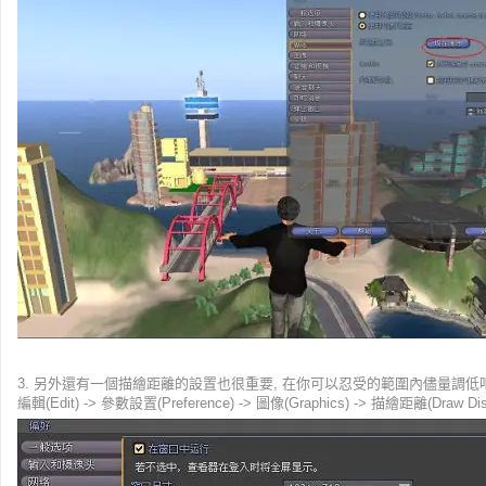
3. 另外還有一個描繪距離的設置也很重要, 在你可以忍受的範圍內儘量調低吧
編輯(Edit) -> 參數設置(Preference) -> 圖像(Graphics) -> 描繪距離(Draw Dis