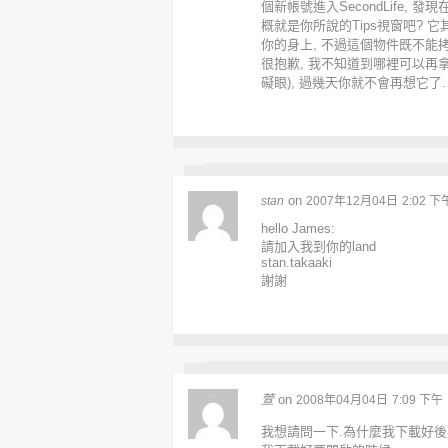
個新帳號進入SecondLife,
概就是你所說的Tips視窗吧? 它
你的身上, 不過這個物件既不能拷貝
很抱歉, 我不知道到哪裡可以再
礙眼), 過幾天你就不會再想它了
on
stan
2007年12月04日
2:02 下
hello James:
請加入我到你的land
stan.takaaki
謝謝
萱
on
2008年04月04日
7:09 下午
我想請問一下.為什麼我下載好