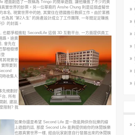
ond Life 裡面創造了一款稱為 Tringo 的簡單遊戲, 讓他賺進了不少的美
大賺真實世界的鈔票。另一位華裔的 Anshe Chung 則是這個虛擬世
非她的本名, 現實世界中的她, 其實住在德國擔任教師工作。由於業務
e 也為其 “第2人生” 的房產設計成立了工作團隊, 一年間足足賺進
週刊》的封面。
都爭相進駐 SecondLife 這個 3D 互動平台,
一方面提供員工
通路。迪奧
, 會先在
在巴黎橙樹博
來登
, 也將其現實世
ft 實際要到
econd
 同時收集人
或事先規劃好
台, 所有
開創, 建設,
什麼限制? 我
如果你還是希望 Second Life 是一款能夠供你玩樂的線
上遊戲的話, 那麼 Second Life 能夠提供給你的休閒娛樂
也跟真實世界一樣, 經由玩家創意自行發展出來的休閒娛