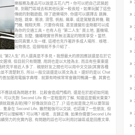
樂服務及產品可以說是五花八門。你可以把自己武裝起
來, 到戰鬥區域去和其他玩家一較長短。如果玩膩了這些
傳統的對戰遊戲, 除了遊樂場外, 你還可以選擇去 跳舞,
泡妞, 跳傘, 衝浪, 滑雪, 帆船, 飆車, 或是駕駛直昇機, 戰
鬥機, 翱翔天際.. 只要你有錢, 甚至連變形金剛都可以成
為你的交通工具。也有人在 “第二人生” 買土地, 蓋機場,
花園, 別墅, 彌補現實世界無法滿足的物質享受。當然,
如同真實人生一樣, 這裡也充斥著許多成人場所.. 咳嗯..
玩物喪志, 這個咱就不多介紹了..
玩 “第2人生” 的人還真是不多見。我想最大的原因應該還是在於它
選項, 但目前只有簡體, 用詞也是以大陸為主, 而且有些東東還
 不過終究平易近人多了.. 親朋好友之間也可以用中文交談(其實各種
開始並不清楚對方, 所以一般交談還是以英文為主。還好的是以 Chat
善加運用電腦字典哩.. 就算有時候常常會雞同鴨講一番, 其實也
都不應該成為問題才對.. 比較會造成門檻的, 還是在於起初如何能
當中, 可以先對 Second Life 有一定程度的了解, 知道這是蝦米東東?
就栽進去呢(咦!? 好像說到自己了..)? 這也就是我之所以要架設
. 隻身在 Second Life, 雖然勉強可以交談, 也認識了一些朋友, 但
解嗎? 可以嗎? 咳嗯.. 言歸正傳, 如果你需要Second Life
繼續努力的充實內容, 有問題的話也可以利用討論區或是回應文章,