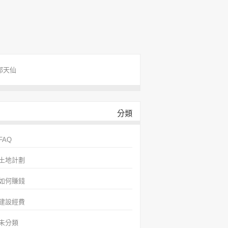
邱天仙
分類
FAQ
土地計劃
如何賺錢
建設經費
未分類