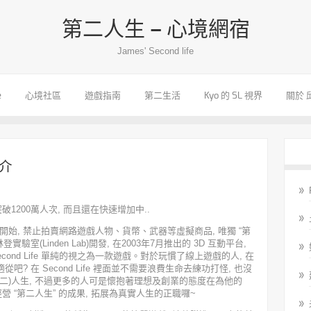
第二人生 – 心境網宿
James' Second life
e
心境社區
遊戲指南
第二生活
Kyo 的 SL 視界
關於 
簡介
經突破1200萬人次, 而且還在快速增加中..
地區開始, 禁止拍賣網路遊戲人物、貨幣、武器等虛擬商品, 唯獨 “第
是由林登實驗室(Linden Lab)開發, 在2003年7月推出的 3D 互動平台,
ond Life 單純的視之為一款遊戲。對於玩慣了線上遊戲的人, 在
所適從吧? 在 Second Life 裡面並不需要浪費生命去練功打怪, 也沒
第二)人生, 不過更多的人可是懷抱著理想及創業的態度在為他的
將其經營 “第二人生” 的成果, 拓展為真實人生的正職囉~