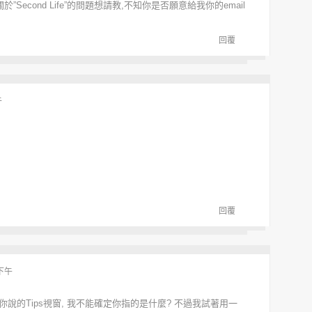
關於”Second Life”的問題想請教,不知你是否願意給我你的email
回覆
午
回覆
 下午
你說的Tips視窗, 我不能確定你指的是什麼? 不過我試著用一