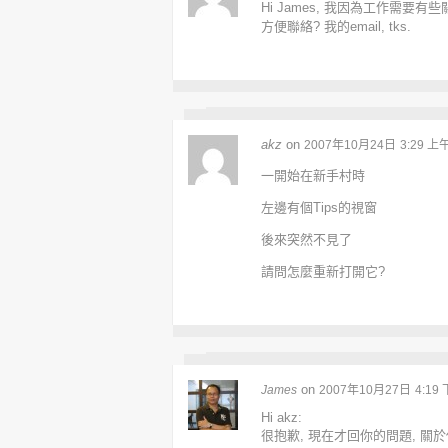
Hi James, 我因為工作需要有些
方便聯絡? 我的email, tks.
akz
on
2007年10月24日
3:29 上
一開始在新手村時
左邊有個Tips的視窗
後來突然不見了
請問怎麼重新打開它?
on
James
2007年10月27日
4:19
Hi akz:
很抱歉, 現在才回你的問題, 關於