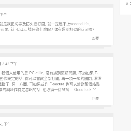
7 下午
是我把防毒及防火牆打開, 就一定連不上second life,
火牆關閉, 就可以玩, 這是為什麼呢? 你有遇到相似的狀況嗎?
回覆
日
3:42 下午
, 我個人使用的是 PC-cillin, 沒有遇到這類問題, 不過如果 F-
服務作設定的話, 你可以嘗試全部打開, 再一項一項的關閉, 看看
了..另一方面, 再如果或許 F-secure 也可以針對某個站點
樣的網址作特定忽略的話, 也必須一併試試… Good luck ^^
回覆
:51 下午