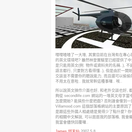
哩哩喳喳了一大堆, 其實目前在台灣有在專心
的英文環境吧? 雖然林登實驗室已經提供了中文
是只能用英文(例: 物件或資料夾的名稱..),
語言都行, 只要對方看得懂..), 但是由於一
交談並不需要你的聽說能力, 而且還可以偷偷的
不用太在意啦.. 我就常幹這種事囉.. 唉..
所以說英文操作介面也好, 和老外交談也好, 
夠從 secondlife.com 網站的一堆英文母字
怎麼開始? 能搞些什麼把戲? 否則誰會傻到一頭
Villamood.com 這個部落格網站的主要原因了.
是跟這些外國人相處總是覺得少了點什麼? 你們可以理
的相關中文解說, 可以逛逛我的部落格, 我會
我當會儘快回覆囉..
James
邱天仙
2007.5.8