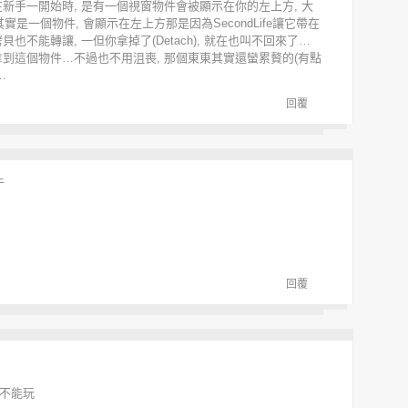
 發現在新手一開始時, 是有一個視窗物件會被顯示在你的左上方, 大
其實是一個物件, 會顯示在左上方那是因為SecondLife讓它帶在
也不能轉讓, 一但你拿掉了(Detach), 就在也叫不回來了…
拿到這個物件…不過也不用沮喪, 那個東東其實還蠻累贅的(有點
…
回覆
午
回覆
後不能玩