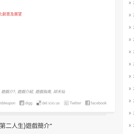
灣文化創意及展望
,
遊戲介?
,
遊戲介紹
,
遊戲指南
,
邱天仙
mbleupon
digg
del.icio.us
Twitter
facebook
 Life(第二人生)遊戲簡介”