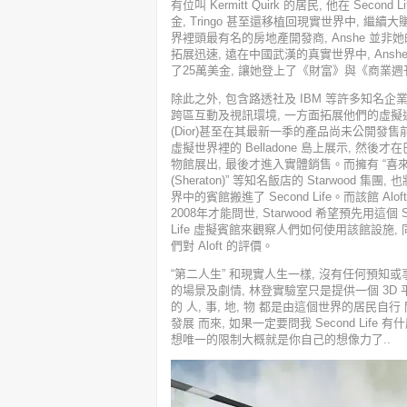
有位叫 Kermitt Quirk 的居民, 他在 Sec
金, Tringo 甚至還移植回現實世界中, 繼續
界裡頭最有名的房地產開發商, Anshe 並
拓展迅速, 遠在中國武漢的真實世界中, Ansh
了25萬美金, 讓她登上了《財富》與《商業
除此之外, 包含路透社及 IBM 等許多知名企業, 也
跨區互動及視訊環境, 一方面拓展他們的虛擬
(Dior)甚至在其最新一季的產品尚未公開發售前
虛擬世界裡的 Belladone 島上展示, 然後才
物館展出, 最後才進入實體銷售。而擁有 “喜
(Sheraton)” 等知名飯店的 Starwood 集團
界中的賓館搬進了 Second Life。而該館 Alo
2008年才能問世, Starwood 希望預先用這個 S
Life 虛擬賓館來觀察人們如何使用該館設施,
們對 Aloft 的評價。
“第二人生” 和現實人生一樣, 沒有任何預知
的場景及劇情, 林登實驗室只是提供一個 3D 平
的 人, 事, 地, 物 都是由這個世界的居民自行 
發展 而來, 如果一定要問我 Second Life 有
想唯一的限制大概就是你自己的想像力了..