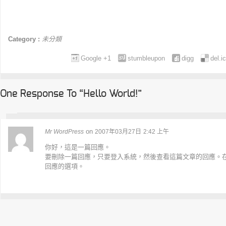
Category :
未分類
Google +1
stumbleupon
digg
del.i
One Response To “Hello World!”
on
Mr WordPress
2007年03月27日
2:42 上午
你好，這是一篇回應。
要刪除一篇回應，只要登入系統，然後查看這篇文章的回應。
回應的選項。