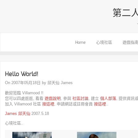
第二人
Home
心境社區
遊戲指
Hello World!
On 2007年05月18日 by 邱天仙 James
歡迎蒞臨 Villamood !!
您可以四處逛逛, 看看
遊戲說明
, 參與
社區討論
, 建立
個人部落
, 提供資訊
加入 Villamood 社區
按這裡
, 申請網誌或註冊會員
按這裡
..
James
邱天仙
2007.5.18
心境社區..