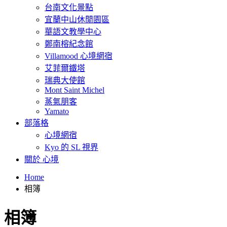
台南文化景點
宜蘭中山休閒園區
華語文教學中心
鄭南榕紀念館
Villamood 心境網宿
艾菲爾鐵塔
瑞典大使館
Mont Saint Michel
蒸氣朋客
Yamato
部落格
心境網宿
Kyo 的 SL 視界
關於 心境
Home
相簿
相簿