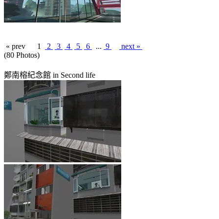
« prev
1
2
3
4
5
6
...
9
next »
(80 Photos)
鄭南榕紀念館 in Second life