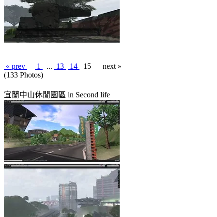
« prev
1
...
13
14
15
next »
(133 Photos)
宜蘭中山休閒園區 in Second life