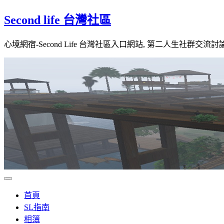
Skip
Second life 台灣社區
to
content
心境網宿-Second Life 台灣社區入口網站, 第二人生社群交流討
首頁
SL指南
相簿