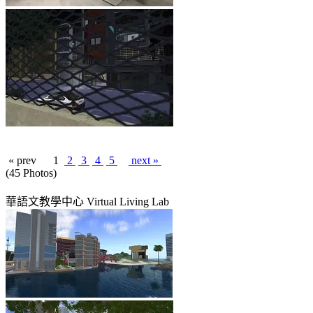
« prev
1
2
3
4
5
next »
(45 Photos)
華語文教學中心 Virtual Living Lab