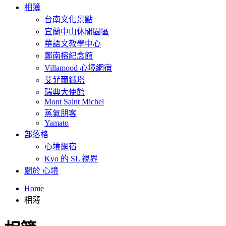
相簿
台南文化景點
宜蘭中山休閒園區
華語文教學中心
鄭南榕紀念館
Villamood 心境網宿
艾菲爾鐵塔
瑞典大使館
Mont Saint Michel
蒸氣朋客
Yamato
部落格
心境網宿
Kyo 的 SL 視界
關於 心境
Home
相簿