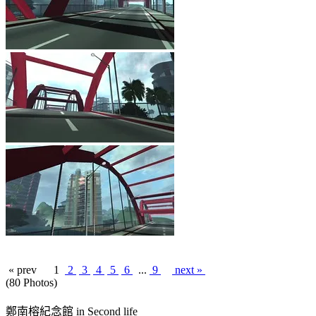
« prev
1
2
3
4
5
6
...
9
next »
(80 Photos)
鄭南榕紀念館 in Second life