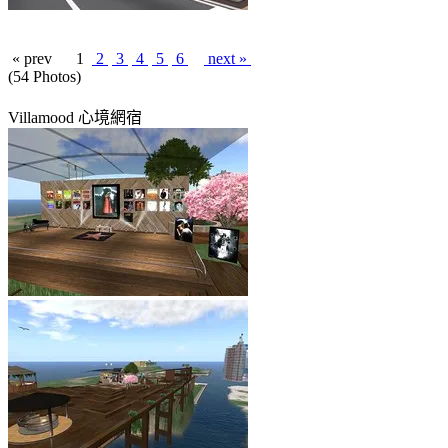
« prev
1
2
3
4
5
6
next »
(54 Photos)
Villamood 心境網宿