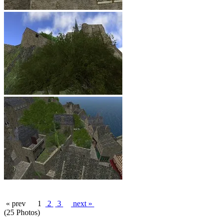
« prev
1
2
3
next »
(25 Photos)