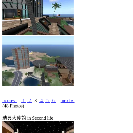
« prev
1
2
3
4
5
6
next »
(48 Photos)
瑞典大使館 in Second life