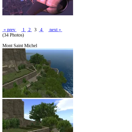
« prev
1
2
3
4
next »
(34 Photos)
Mont Saint Michel