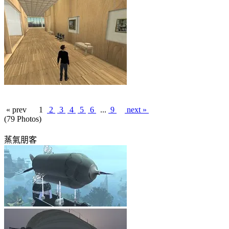
« prev
1
2
3
4
5
6
...
9
next »
(79 Photos)
蒸氣朋客