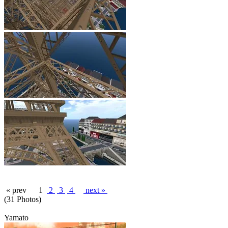
« prev
1
2
3
4
next »
(31 Photos)
Yamato