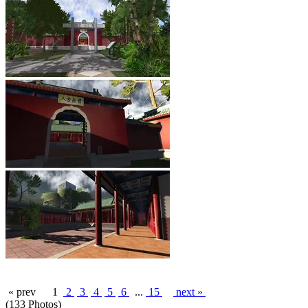
« prev
1
2
3
4
5
6
...
15
next »
(133 Photos)