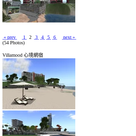
« prev
1
2
3
4
5
6
next »
(54 Photos)
Villamood 心境網宿