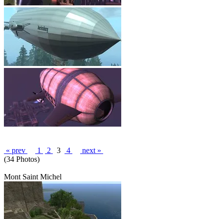
« prev
1
2
3
4
next »
(34 Photos)
Mont Saint Michel