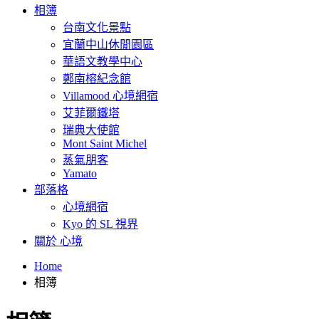
相簿
台南文化景點
宜蘭中山休閒園區
華語文教學中心
鄭南榕紀念館
Villamood 心境網宿
艾菲爾鐵塔
瑞典大使館
Mont Saint Michel
蒸氣朋客
Yamato
部落格
心境網宿
Kyo 的 SL 視界
關於 心境
Home
相簿