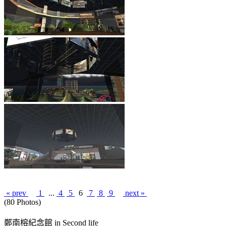
« prev
1
...
4
5
6
7
8
9
next »
(80 Photos)
鄭南榕紀念館 in Second life