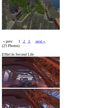
« prev
1
2
3
next »
(25 Photos)
Effiel In Second Life