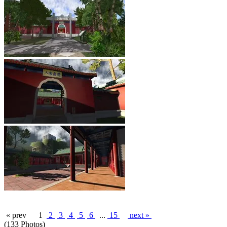
« prev
1
2
3
4
5
6
...
15
next »
(133 Photos)