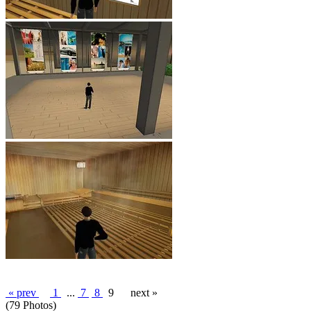
« prev
1
...
7
8
9
next »
(79 Photos)