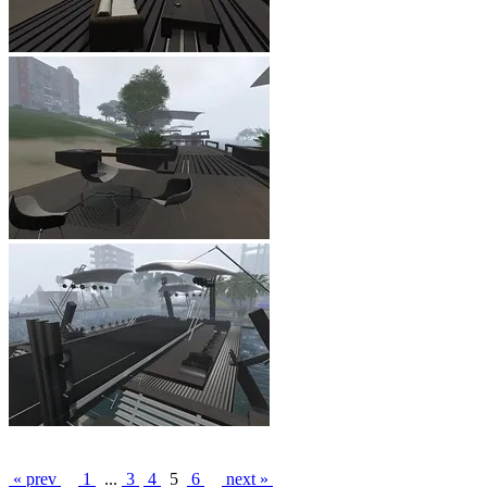
« prev
1
...
3
4
5
6
next »