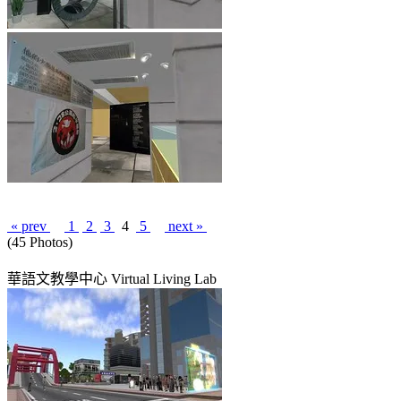
« prev
1
2
3
4
5
next »
(45 Photos)
華語文教學中心 Virtual Living Lab