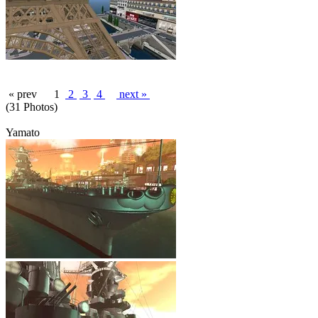
« prev
1
2
3
4
next »
(31 Photos)
Yamato