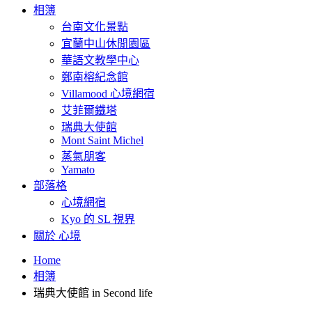
相簿
台南文化景點
宜蘭中山休閒園區
華語文教學中心
鄭南榕紀念館
Villamood 心境網宿
艾菲爾鐵塔
瑞典大使館
Mont Saint Michel
蒸氣朋客
Yamato
部落格
心境網宿
Kyo 的 SL 視界
關於 心境
Home
相簿
瑞典大使館 in Second life