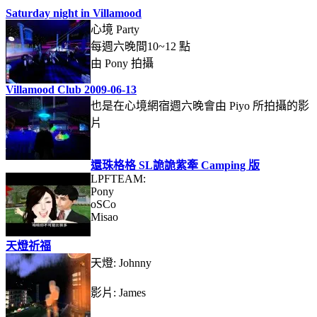
Saturday night in Villamood
心境 Party
每週六晚間10~12 點
由 Pony 拍攝
Villamood Club 2009-06-13
也是在心境網宿週六晚會由 Piyo 所拍攝的影
片
還珠格格 SL詭詭紫牽 Camping 版
LPFTEAM:
Pony
oSCo
Misao
天燈祈福
天燈: Johnny
影片: James