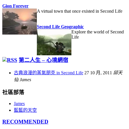
Gion Forever
A virtual town that once existed in Second Life
Second Life Geographic
Explore the world of Second
Life
第二人生 – 心境網宿
古典浪漫的蒸氣朋克 in Second Life
27 10 月, 2011
邱天
仙 James
社區部落
James
藍藍的天空
RECOMMENDED