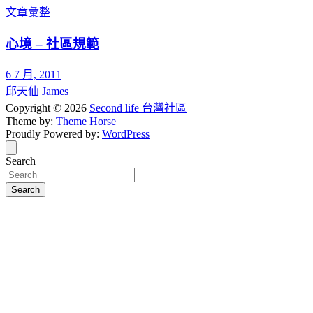
文章彙整
心境 – 社區規範
6 7 月, 2011
邱天仙 James
Copyright © 2026
Second life 台灣社區
Theme by:
Theme Horse
Proudly Powered by:
WordPress
Search
Search