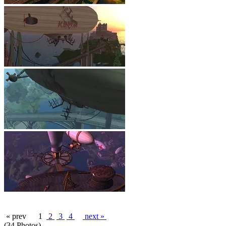
« prev
1
2
3
4
next »
(34 Photos)