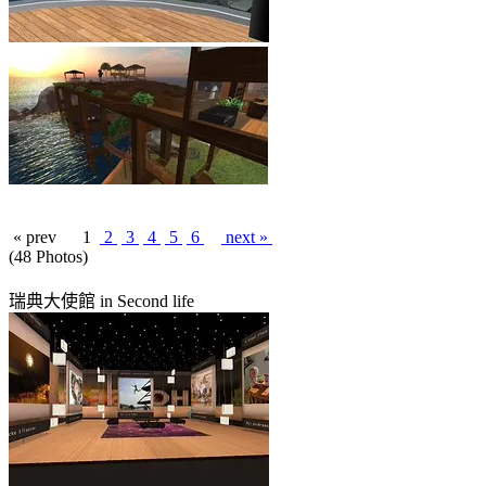
« prev
1
2
3
4
5
6
next »
(48 Photos)
瑞典大使館 in Second life