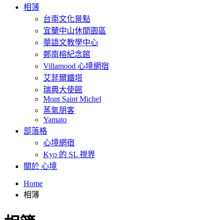
相簿
台南文化景點
宜蘭中山休閒園區
華語文教學中心
鄭南榕紀念館
Villamood 心境網宿
艾菲爾鐵塔
瑞典大使館
Mont Saint Michel
蒸氣朋客
Yamato
部落格
心境網宿
Kyo 的 SL 視界
關於 心境
Home
相簿