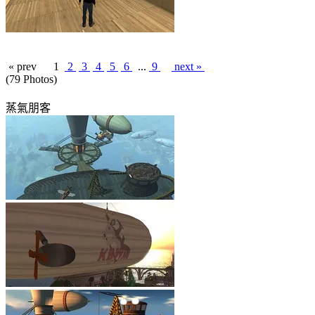
« prev
1
2
3
4
5
6
...
9
next »
(79 Photos)
蒸氣朋客