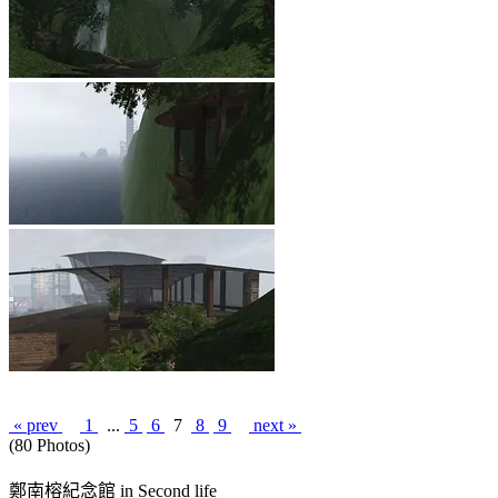
« prev
1
...
5
6
7
8
9
next »
(80 Photos)
鄭南榕紀念館 in Second life