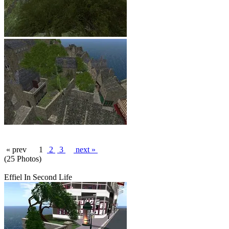
« prev
1
2
3
next »
(25 Photos)
Effiel In Second Life