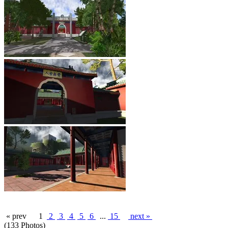
« prev
1
2
3
4
5
6
...
15
next »
(133 Photos)