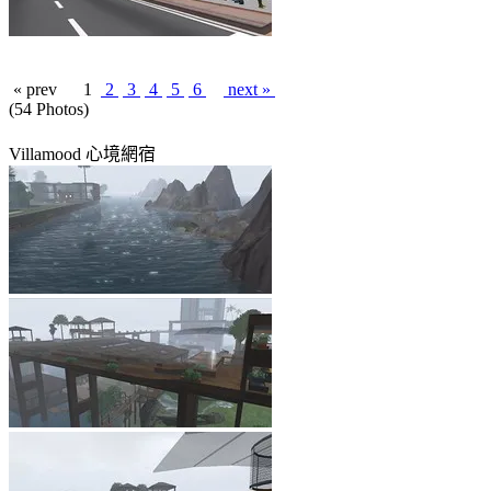
« prev
1
2
3
4
5
6
next »
(54 Photos)
Villamood 心境網宿