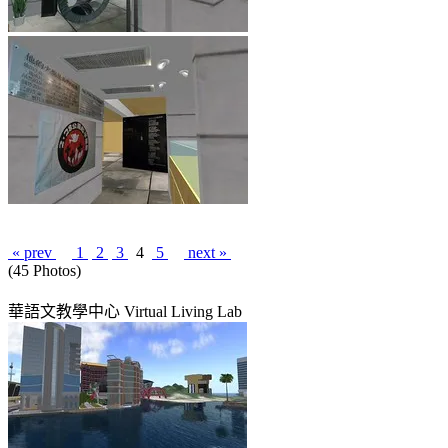
« prev
1
2
3
4
5
next »
(45 Photos)
華語文教學中心 Virtual Living Lab