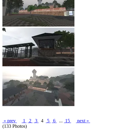
« prev
1
2
3
4
5
6
...
15
next »
(133 Photos)