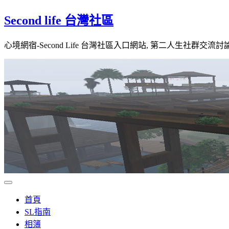
Skip
Second life 台灣社區
to
content
心境網宿-Second Life 台灣社區入口網站, 第二人生社群交流討
首頁
SL指南
相簿