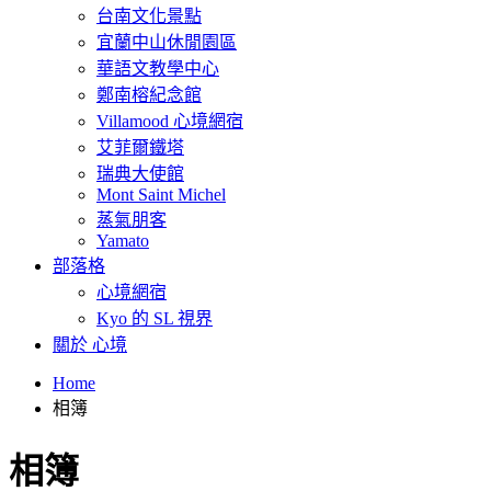
台南文化景點
宜蘭中山休閒園區
華語文教學中心
鄭南榕紀念館
Villamood 心境網宿
艾菲爾鐵塔
瑞典大使館
Mont Saint Michel
蒸氣朋客
Yamato
部落格
心境網宿
Kyo 的 SL 視界
關於 心境
Home
相簿
相簿