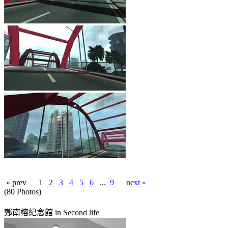
« prev
1
2
3
4
5
6
...
9
next »
(80 Photos)
鄭南榕紀念館 in Second life