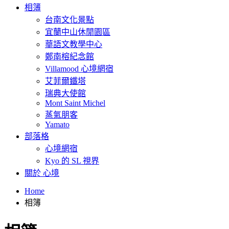
相簿
台南文化景點
宜蘭中山休閒園區
華語文教學中心
鄭南榕紀念館
Villamood 心境網宿
艾菲爾鐵塔
瑞典大使館
Mont Saint Michel
蒸氣朋客
Yamato
部落格
心境網宿
Kyo 的 SL 視界
關於 心境
Home
相簿