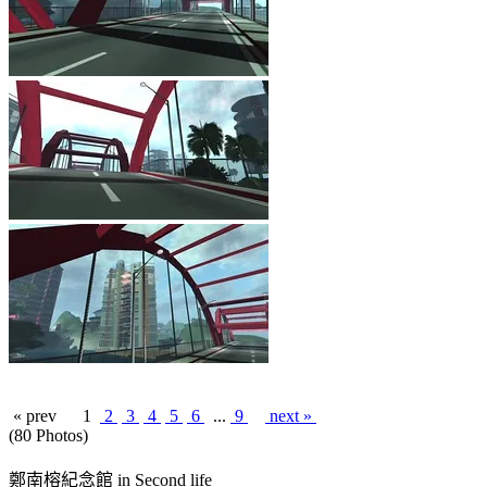
« prev
1
2
3
4
5
6
...
9
next »
(80 Photos)
鄭南榕紀念館 in Second life