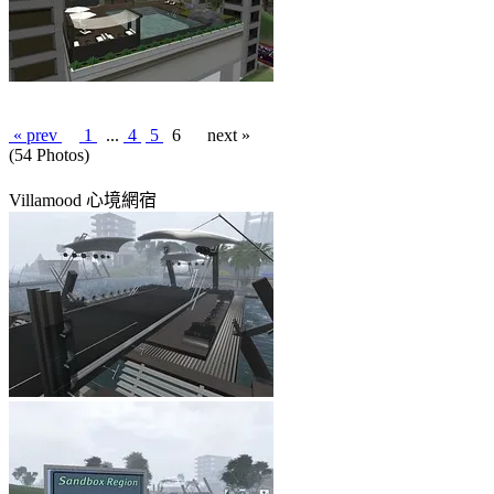
« prev
1
...
4
5
6
next »
(54 Photos)
Villamood 心境網宿