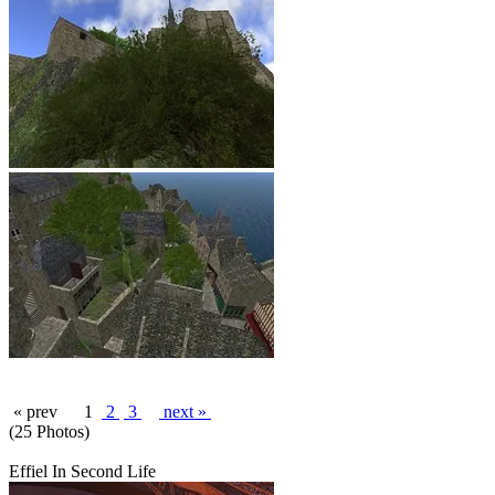
« prev
1
2
3
next »
(25 Photos)
Effiel In Second Life