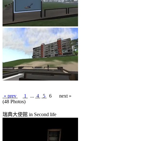
« prev
1
...
4
5
6
next »
(48 Photos)
瑞典大使館 in Second life