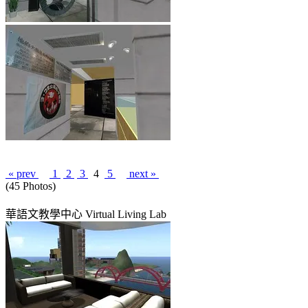
« prev
1
2
3
4
5
next »
(45 Photos)
華語文教學中心 Virtual Living Lab