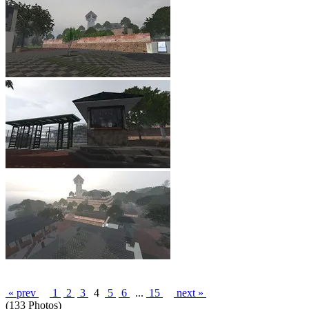
« prev
1
2
3
4
5
6
...
15
next »
(133 Photos)