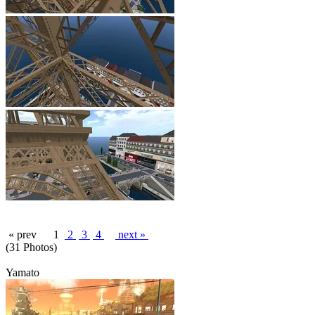
« prev
1
2
3
4
next »
(31 Photos)
Yamato