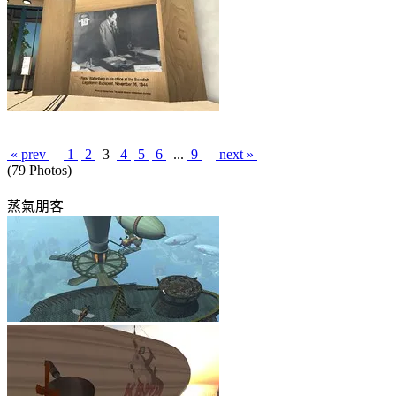
« prev
1
2
3
4
5
6
...
9
next »
(79 Photos)
蒸氣朋客