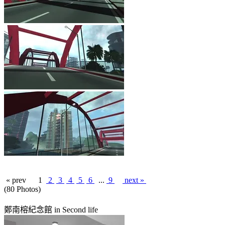
« prev
1
2
3
4
5
6
...
9
next »
(80 Photos)
鄭南榕紀念館 in Second life