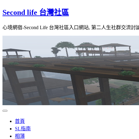
Skip
Second life 台灣社區
to
content
心境網宿-Second Life 台灣社區入口網站, 第二人生社群交流討
首頁
SL指南
相簿