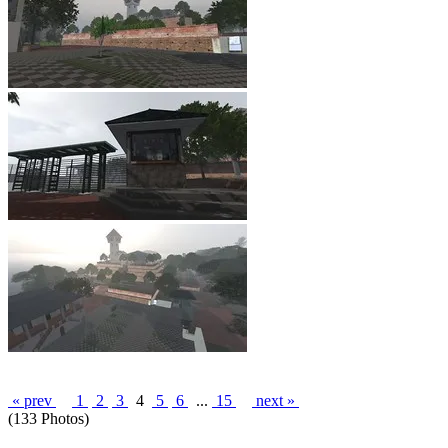
« prev
1
2
3
4
5
6
...
15
next »
(133 Photos)