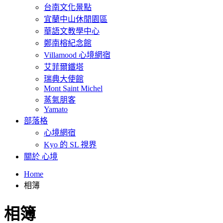
台南文化景點
宜蘭中山休閒園區
華語文教學中心
鄭南榕紀念館
Villamood 心境網宿
艾菲爾鐵塔
瑞典大使館
Mont Saint Michel
蒸氣朋客
Yamato
部落格
心境網宿
Kyo 的 SL 視界
關於 心境
Home
相簿
相簿