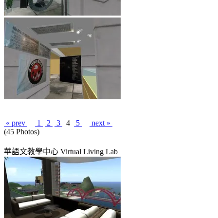
« prev
1
2
3
4
5
next »
(45 Photos)
華語文教學中心 Virtual Living Lab