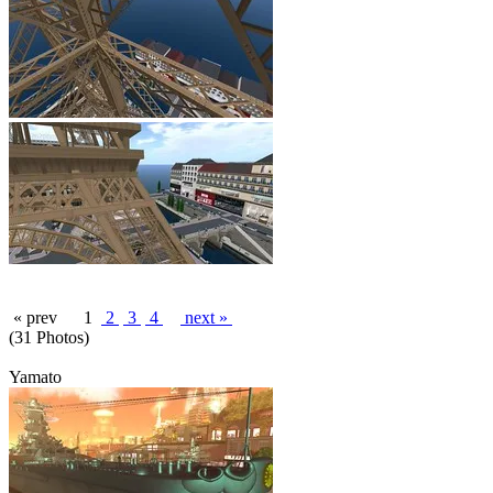
« prev
1
2
3
4
next »
(31 Photos)
Yamato