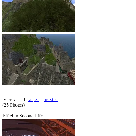
« prev
1
2
3
next »
(25 Photos)
Effiel In Second Life