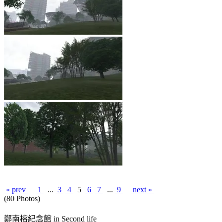
« prev
1
...
3
4
5
6
7
...
9
next »
(80 Photos)
鄭南榕紀念館 in Second life