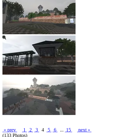
« prev
1
2
3
4
5
6
...
15
next »
(133 Photos)