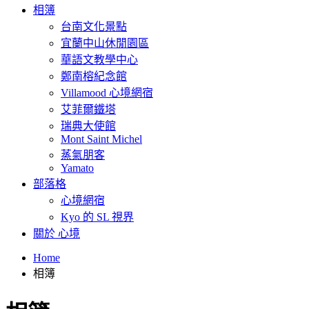
相簿
台南文化景點
宜蘭中山休閒園區
華語文教學中心
鄭南榕紀念館
Villamood 心境網宿
艾菲爾鐵塔
瑞典大使館
Mont Saint Michel
蒸氣朋客
Yamato
部落格
心境網宿
Kyo 的 SL 視界
關於 心境
Home
相簿