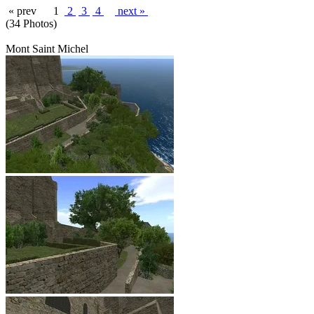
« prev
1
2
3
4
next »
(34 Photos)
Mont Saint Michel