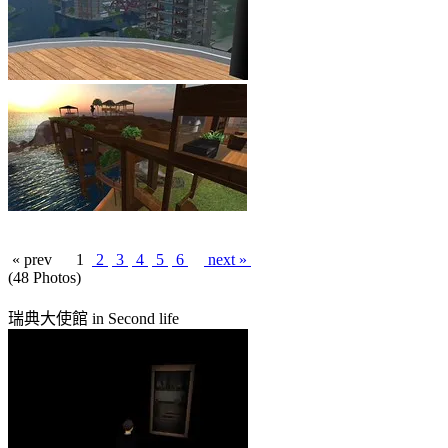
« prev
1
2
3
4
5
6
next »
(48 Photos)
瑞典大使館 in Second life