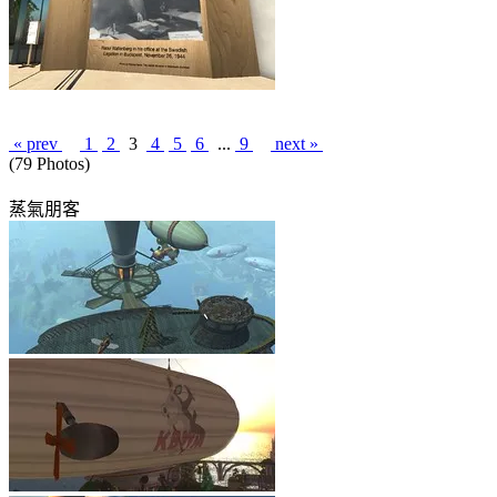
« prev
1
2
3
4
5
6
...
9
next »
(79 Photos)
蒸氣朋客