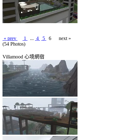
« prev
1
...
4
5
6
next »
(54 Photos)
Villamood 心境網宿